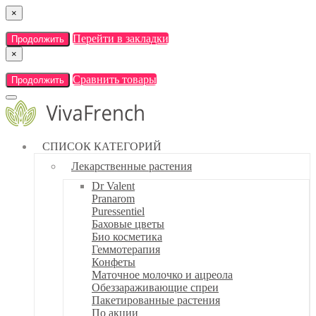
×
Перейти в закладки
Продолжить
×
Сравнить товары
Продолжить
СПИСОК КАТЕГОРИЙ
Лекарственные растения
Dr Valent
Pranarom
Puressentiel
Баховые цветы
Био косметика
Геммотерапия
Конфеты
Маточное молочко и ацреола
Обеззараживающие спреи
Пакетированные растения
По акции