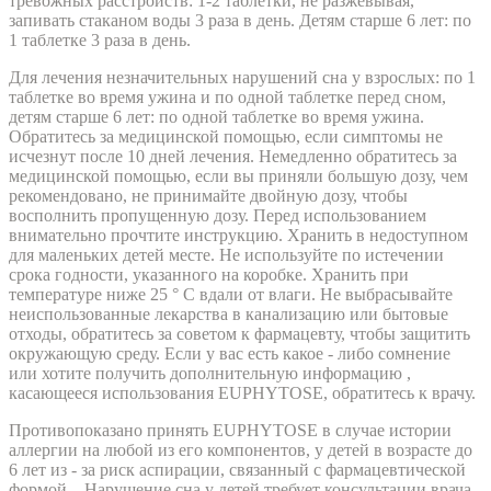
тревожных расстройств: 1-2 таблетки, не разжевывая,
запивать стаканом воды 3 раза в день. Детям старше 6 лет: по
1 таблетке 3 раза в день.
Для лечения незначительных нарушений сна у взрослых: по 1
таблетке во время ужина и по одной таблетке перед сном,
детям старше 6 лет: по одной таблетке во время ужина.
Обратитесь за медицинской помощью, если симптомы не
исчезнут после 10 дней лечения. Немедленно обратитесь за
медицинской помощью, если вы приняли большую дозу, чем
рекомендовано, не принимайте двойную дозу, чтобы
восполнить пропущенную дозу. Перед использованием
внимательно прочтите инструкцию. Хранить в недоступном
для маленьких детей месте. Не используйте по истечении
срока годности, указанного на коробке. Хранить при
температуре ниже 25 ° C вдали от влаги. Не выбрасывайте
неиспользованные лекарства в канализацию или бытовые
отходы, обратитесь за советом к фармацевту, чтобы защитить
окружающую среду. Если у вас есть какое - либо сомнение
или хотите получить дополнительную информацию ,
касающееся использования EUPHYTOSE, обратитесь к врачу.
Противопоказано принять EUPHYTOSE в случае истории
аллергии на любой из его компонентов, у детей в возрасте до
6 лет из - за риск аспирации, связанный с фармацевтической
формой. . Нарушение сна у детей требует консультации врача