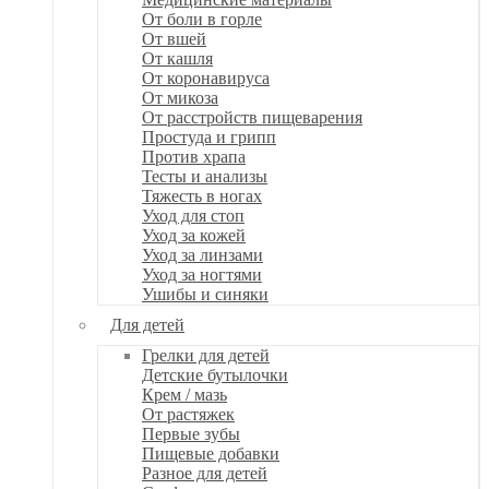
От боли в горле
От вшей
От кашля
От коронавируса
От микоза
От расстройств пищеварения
Простуда и грипп
Против храпа
Тесты и анализы
Тяжесть в ногах
Уход для стоп
Уход за кожей
Уход за линзами
Уход за ногтями
Ушибы и синяки
Для детей
Грелки для детей
Детские бутылочки
Крем / мазь
От растяжек
Первые зубы
Пищевые добавки
Разное для детей