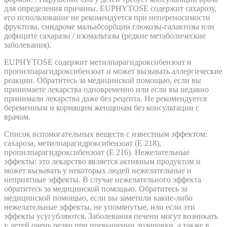
для определения причины. EUPHYTOSE содержит сахарозу,
его использование не рекомендуется при непереносимости
фруктозы, синдроме мальабсорбции глюкозы-галактозы или
дефиците сахаразы / изомальтазы (редкие метаболические
заболевания).
EUPHYTOSE содержит метилпарагидроксибензоат и
пропилпарагидроксибензоат и может вызывать аллергические
реакции. Обратитесь за медицинской помощью, если вы
принимаете лекарства одновременно или если вы недавно
принимали лекарства даже без рецепта. Не рекомендуется
беременным и кормящим женщинам без консультации с
врачом.
Список вспомогательных веществ с известным эффектом:
сахароза, метилпарагидроксибензоат (E 218),
пропилпарагидроксибензоат (E 216). Нежелательные
эффекты: это лекарство является активным продуктом и
может вызывать у некоторых людей нежелательные и
неприятные эффекты. В случае нежелательного эффекта
обратитесь за медицинской помощью. Обратитесь за
медицинской помощью, если вы заметили какие-либо
нежелательные эффекты, не упомянутые, или если эти
эффекты усугубляются. Заболевания печени могут возникать
у детей очень редко при превышении дозировки, а также в