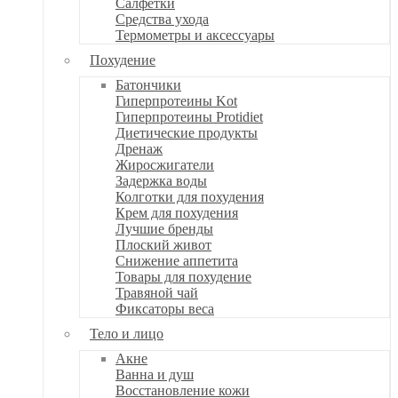
Салфетки
Средства ухода
Термометры и аксессуары
Похудение
Батончики
Гиперпротеины Kot
Гиперпротеины Protidiet
Диетические продукты
Дренаж
Жиросжигатели
Задержка воды
Колготки для похудения
Крем для похудения
Лучшие бренды
Плоский живот
Снижение аппетита
Товары для похудение
Травяной чай
Фиксаторы веса
Тело и лицо
Акне
Ванна и душ
Восстановление кожи