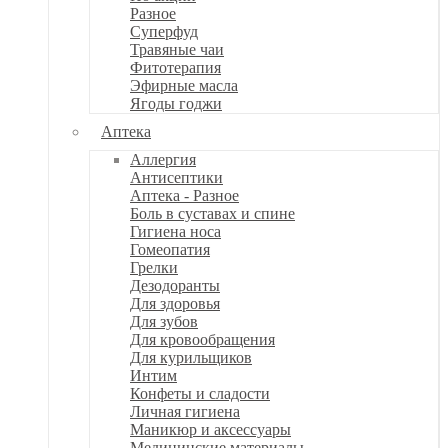
Разное
Суперфуд
Травяные чаи
Фитотерапия
Эфирные масла
Ягоды годжи
Аптека
Аллергия
Антисептики
Аптека - Разное
Боль в суставах и спине
Гигиена носа
Гомеопатия
Грелки
Дезодоранты
Для здоровья
Для зубов
Для кровообращения
Для курильщиков
Интим
Конфеты и сладости
Личная гигиена
Маникюр и аксессуары
Медицинские материалы