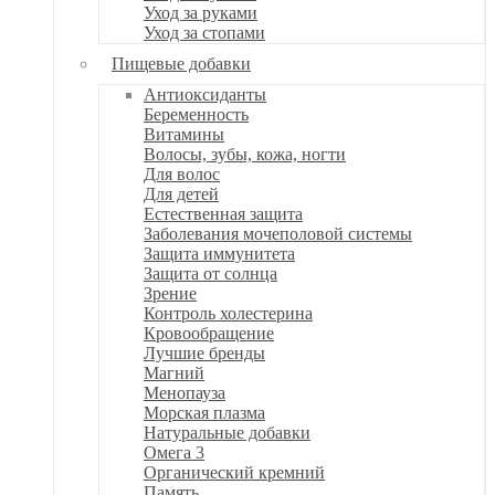
Уход за руками
Уход за стопами
Пищевые добавки
Антиоксиданты
Беременность
Витамины
Волосы, зубы, кожа, ногти
Для волос
Для детей
Естественная защита
Заболевания мочеполовой системы
Защита иммунитета
Защита от солнца
Зрение
Контроль холестерина
Кровообращение
Лучшие бренды
Магний
Менопауза
Морская плазма
Натуральные добавки
Омега 3
Органический кремний
Память