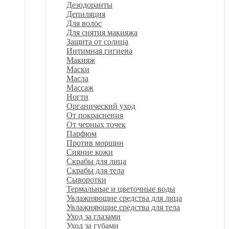
Дезодоранты
Депиляция
Для волос
Для снятия макияжа
Защита от солнца
Интимная гигиена
Макияж
Маски
Масла
Массаж
Ногти
Органический уход
От покраснения
От черных точек
Парфюм
Против морщин
Сияние кожи
Скрабы для лица
Скрабы для тела
Сыворотки
Термальные и цветочные воды
Увлажняющие средства для лица
Увлажняющие средства для тела
Уход за глазами
Уход за губами