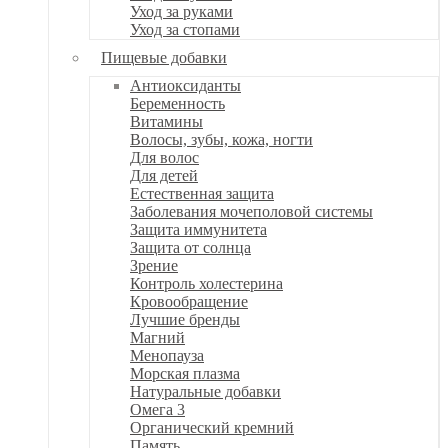
Уход за руками
Уход за стопами
Пищевые добавки
Антиоксиданты
Беременность
Витамины
Волосы, зубы, кожа, ногти
Для волос
Для детей
Естественная защита
Заболевания мочеполовой системы
Защита иммунитета
Защита от солнца
Зрение
Контроль холестерина
Кровообращение
Лучшие бренды
Магний
Менопауза
Морская плазма
Натуральные добавки
Омега 3
Органический кремний
Память