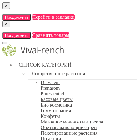
×
Перейти в закладки
Продолжить
×
Сравнить товары
Продолжить
СПИСОК КАТЕГОРИЙ
Лекарственные растения
Dr Valent
Pranarom
Puressentiel
Баховые цветы
Био косметика
Геммотерапия
Конфеты
Маточное молочко и ацреола
Обеззараживающие спреи
Пакетированные растения
По акции