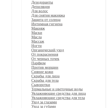
Дезодоранты
Депиляция
Для волос
Для снятия макияжа
Защита от солнца
Интимная гигиена
Макияж
Маски
Масла
Массаж
Ногти
Органический уход
От покраснения
От черных точек
Парфюм
Против морщин
Сияние кожи
Скрабы для лица
Скрабы для тела
Сыворотки
Термальные и цветочные воды
Увлажняющие средства для лица
Увлажняющие средства для тела
Уход за глазами
Уход за губами