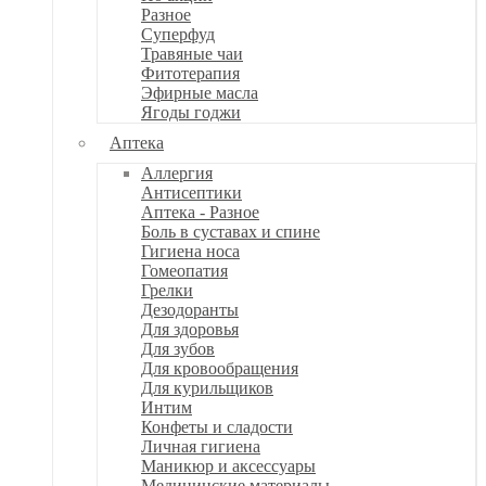
Разное
Суперфуд
Травяные чаи
Фитотерапия
Эфирные масла
Ягоды годжи
Аптека
Аллергия
Антисептики
Аптека - Разное
Боль в суставах и спине
Гигиена носа
Гомеопатия
Грелки
Дезодоранты
Для здоровья
Для зубов
Для кровообращения
Для курильщиков
Интим
Конфеты и сладости
Личная гигиена
Маникюр и аксессуары
Медицинские материалы