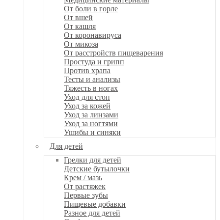
От боли в горле
От вшей
От кашля
От коронавируса
От микоза
От расстройств пищеварения
Простуда и грипп
Против храпа
Тесты и анализы
Тяжесть в ногах
Уход для стоп
Уход за кожей
Уход за линзами
Уход за ногтями
Ушибы и синяки
Для детей
Грелки для детей
Детские бутылочки
Крем / мазь
От растяжек
Первые зубы
Пищевые добавки
Разное для детей