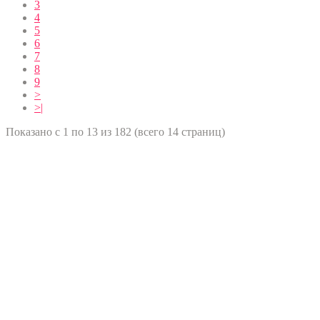
3
4
5
6
7
8
9
>
>|
Показано с 1 по 13 из 182 (всего 14 страниц)