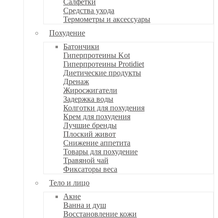
Салфетки
Средства ухода
Термометры и аксессуары
Похудение
Батончики
Гиперпротеины Kot
Гиперпротеины Protidiet
Диетические продукты
Дренаж
Жиросжигатели
Задержка воды
Колготки для похудения
Крем для похудения
Лучшие бренды
Плоский живот
Снижение аппетита
Товары для похудение
Травяной чай
Фиксаторы веса
Тело и лицо
Акне
Ванна и душ
Восстановление кожи