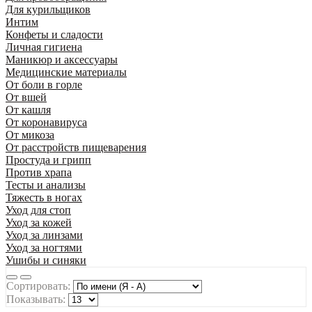
Для курильщиков
Интим
Конфеты и сладости
Личная гигиена
Маникюр и аксессуары
Медицинские материалы
От боли в горле
От вшей
От кашля
От коронавируса
От микоза
От расстройств пищеварения
Простуда и грипп
Против храпа
Тесты и анализы
Тяжесть в ногах
Уход для стоп
Уход за кожей
Уход за линзами
Уход за ногтями
Ушибы и синяки
Сортировать:
Показывать: