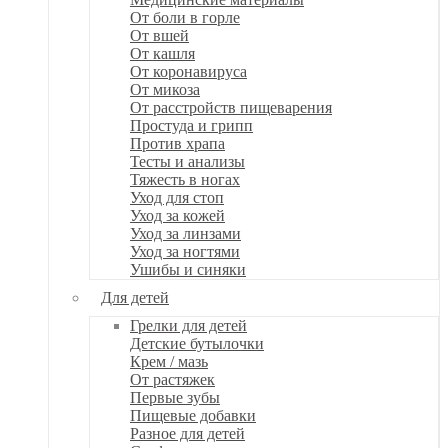
От боли в горле
От вшей
От кашля
От коронавируса
От микоза
От расстройств пищеварения
Простуда и грипп
Против храпа
Тесты и анализы
Тяжесть в ногах
Уход для стоп
Уход за кожей
Уход за линзами
Уход за ногтями
Ушибы и синяки
Для детей
Грелки для детей
Детские бутылочки
Крем / мазь
От растяжек
Первые зубы
Пищевые добавки
Разное для детей