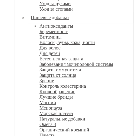
Уход за руками
Уход за стопами
Пищевые добавки
Антиоксиданты
Беременность
Витамины
Волосы, зубы, кожа, ногти
Для волос
Для детей
Естественная защита
Заболевания мочеполовой системы
Защита иммунитета
Защита от солнца
Зрение
Контроль холестерина
Кровообращение
Лучшие бренды
Магний
Менопауза
Морская плазма
Натуральные добавки
Омега 3
Органический кремний
Память