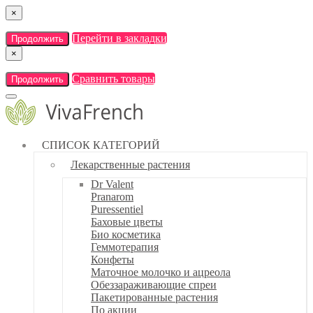
×
Перейти в закладки
Продолжить
×
Сравнить товары
Продолжить
СПИСОК КАТЕГОРИЙ
Лекарственные растения
Dr Valent
Pranarom
Puressentiel
Баховые цветы
Био косметика
Геммотерапия
Конфеты
Маточное молочко и ацреола
Обеззараживающие спреи
Пакетированные растения
По акции