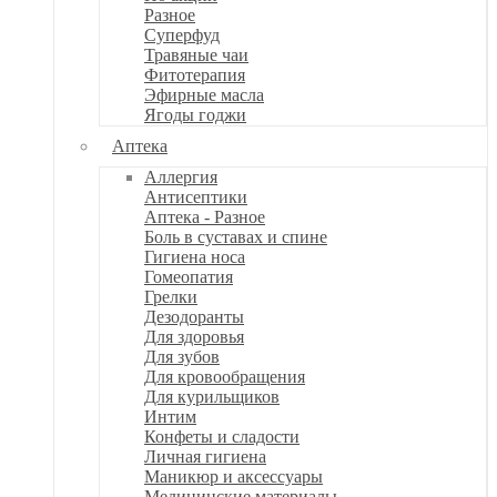
Разное
Суперфуд
Травяные чаи
Фитотерапия
Эфирные масла
Ягоды годжи
Аптека
Аллергия
Антисептики
Аптека - Разное
Боль в суставах и спине
Гигиена носа
Гомеопатия
Грелки
Дезодоранты
Для здоровья
Для зубов
Для кровообращения
Для курильщиков
Интим
Конфеты и сладости
Личная гигиена
Маникюр и аксессуары
Медицинские материалы