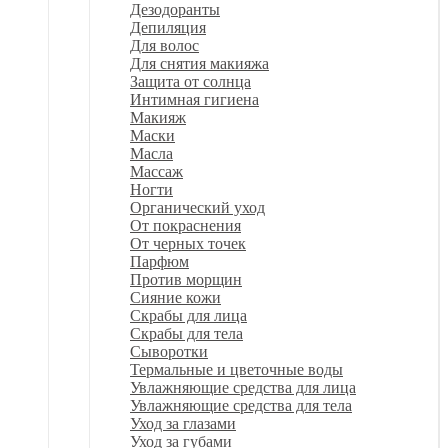
Дезодоранты
Депиляция
Для волос
Для снятия макияжа
Защита от солнца
Интимная гигиена
Макияж
Маски
Масла
Массаж
Ногти
Органический уход
От покраснения
От черных точек
Парфюм
Против морщин
Сияние кожи
Скрабы для лица
Скрабы для тела
Сыворотки
Термальные и цветочные воды
Увлажняющие средства для лица
Увлажняющие средства для тела
Уход за глазами
Уход за губами