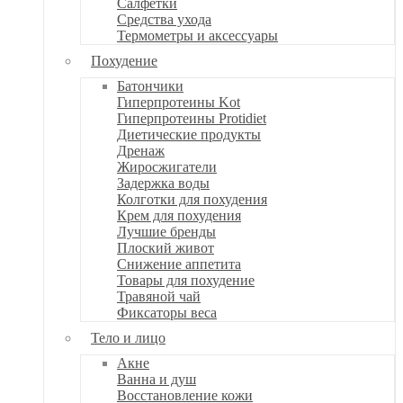
Салфетки
Средства ухода
Термометры и аксессуары
Похудение
Батончики
Гиперпротеины Kot
Гиперпротеины Protidiet
Диетические продукты
Дренаж
Жиросжигатели
Задержка воды
Колготки для похудения
Крем для похудения
Лучшие бренды
Плоский живот
Снижение аппетита
Товары для похудение
Травяной чай
Фиксаторы веса
Тело и лицо
Акне
Ванна и душ
Восстановление кожи