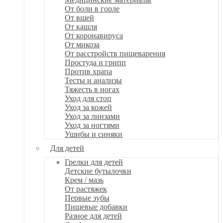
От боли в горле
От вшей
От кашля
От коронавируса
От микоза
От расстройств пищеварения
Простуда и грипп
Против храпа
Тесты и анализы
Тяжесть в ногах
Уход для стоп
Уход за кожей
Уход за линзами
Уход за ногтями
Ушибы и синяки
Для детей
Грелки для детей
Детские бутылочки
Крем / мазь
От растяжек
Первые зубы
Пищевые добавки
Разное для детей