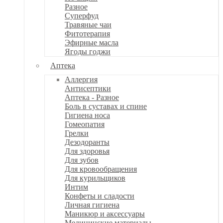
Разное
Суперфуд
Травяные чаи
Фитотерапия
Эфирные масла
Ягоды годжи
Аптека
Аллергия
Антисептики
Аптека - Разное
Боль в суставах и спине
Гигиена носа
Гомеопатия
Грелки
Дезодоранты
Для здоровья
Для зубов
Для кровообращения
Для курильщиков
Интим
Конфеты и сладости
Личная гигиена
Маникюр и аксессуары
Медицинские материалы