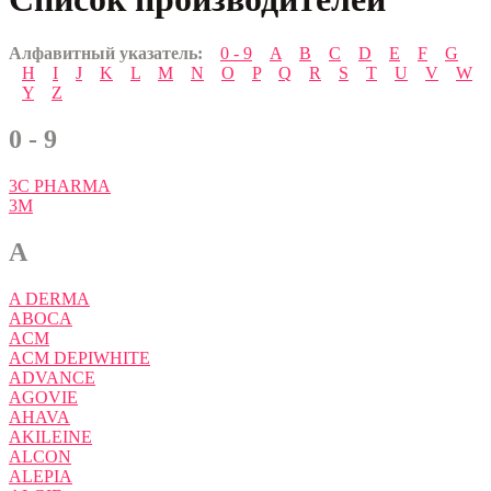
Алфавитный указатель:
0 - 9
A
B
C
D
E
F
G
H
I
J
K
L
M
N
O
P
Q
R
S
T
U
V
W
Y
Z
0 - 9
3C PHARMA
3M
A
A DERMA
ABOCA
ACM
ACM DEPIWHITE
ADVANCE
AGOVIE
AHAVA
AKILEINE
ALCON
ALEPIA