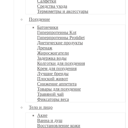
Салфетки
Средства ухода
Термометры и аксессуары
Похудение
Батончики
Гиперпротеины Kot
Гиперпротеины Protidiet
Диетические продукты
Дренаж
Жиросжигатели
Задержка воды
Колготки для похудения
Крем для похудения
Лучшие бренды
Плоский живот
Снижение аппетита
Товары для похудение
Травяной чай
Фиксаторы веса
Тело и лицо
Акне
Ванна и душ
Восстановление кожи