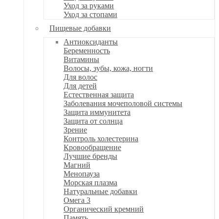
Уход за руками
Уход за стопами
Пищевые добавки
Антиоксиданты
Беременность
Витамины
Волосы, зубы, кожа, ногти
Для волос
Для детей
Естественная защита
Заболевания мочеполовой системы
Защита иммунитета
Защита от солнца
Зрение
Контроль холестерина
Кровообращение
Лучшие бренды
Магний
Менопауза
Морская плазма
Натуральные добавки
Омега 3
Органический кремний
Память