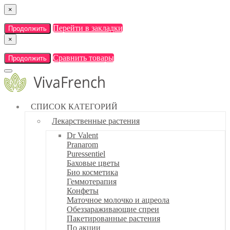
×
Перейти в закладки
Продолжить
×
Сравнить товары
Продолжить
СПИСОК КАТЕГОРИЙ
Лекарственные растения
Dr Valent
Pranarom
Puressentiel
Баховые цветы
Био косметика
Геммотерапия
Конфеты
Маточное молочко и ацреола
Обеззараживающие спреи
Пакетированные растения
По акции