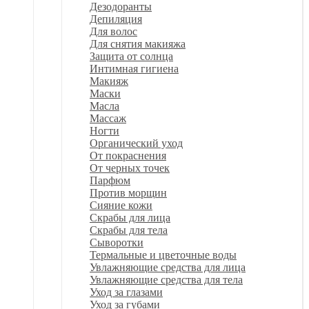
Дезодоранты
Депиляция
Для волос
Для снятия макияжа
Защита от солнца
Интимная гигиена
Макияж
Маски
Масла
Массаж
Ногти
Органический уход
От покраснения
От черных точек
Парфюм
Против морщин
Сияние кожи
Скрабы для лица
Скрабы для тела
Сыворотки
Термальные и цветочные воды
Увлажняющие средства для лица
Увлажняющие средства для тела
Уход за глазами
Уход за губами