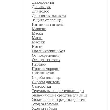
Дезодоранты
Депиляция
Для волос
Для снятия макияжа
Защита от солнца
Интимная гигиена
Макияж
Маски
Масла
Массаж
Ногти
Органический уход
От покраснения
От черных точек
Парфюм
Против морщин
Сияние кожи
Скрабы для лица
Скрабы для тела
Сыворотки
Термальные и цветочные воды
Увлажняющие средства для лица
Увлажняющие средства для тела
Уход за глазами
Уход за губами