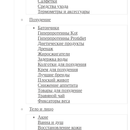
Салфетки
Средства ухода
Термометры и аксессуары
Похудение
Батончики
Гиперпротеины Kot
Гиперпротеины Protidiet
Диетические продукты
Дренаж
Жиросжигатели
Задержка воды
Колготки для похудения
Крем для похудения
Лучшие бренды
Плоский живот
Снижение аппетита
Товары для похудение
Травяной чай
Фиксаторы веса
Тело и лицо
Акне
Ванна и душ
Восстановление кожи