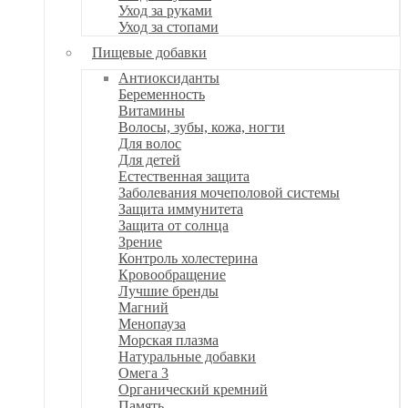
Уход за руками
Уход за стопами
Пищевые добавки
Антиоксиданты
Беременность
Витамины
Волосы, зубы, кожа, ногти
Для волос
Для детей
Естественная защита
Заболевания мочеполовой системы
Защита иммунитета
Защита от солнца
Зрение
Контроль холестерина
Кровообращение
Лучшие бренды
Магний
Менопауза
Морская плазма
Натуральные добавки
Омега 3
Органический кремний
Память