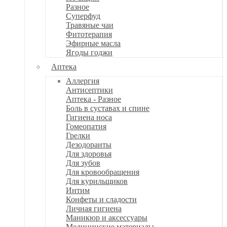
Разное
Суперфуд
Травяные чаи
Фитотерапия
Эфирные масла
Ягоды годжи
Аптека
Аллергия
Антисептики
Аптека - Разное
Боль в суставах и спине
Гигиена носа
Гомеопатия
Грелки
Дезодоранты
Для здоровья
Для зубов
Для кровообращения
Для курильщиков
Интим
Конфеты и сладости
Личная гигиена
Маникюр и аксессуары
Медицинские материалы