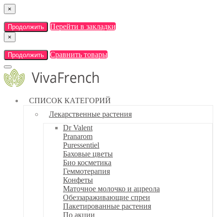
×
Перейти в закладки
Продолжить
×
Сравнить товары
Продолжить
СПИСОК КАТЕГОРИЙ
Лекарственные растения
Dr Valent
Pranarom
Puressentiel
Баховые цветы
Био косметика
Геммотерапия
Конфеты
Маточное молочко и ацреола
Обеззараживающие спреи
Пакетированные растения
По акции